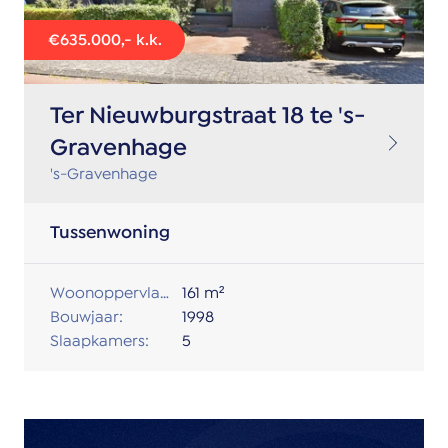
€635.000,- k.k.
Ter Nieuwburgstraat 18 te 's-
Gravenhage
's-Gravenhage
Tussenwoning
Woonoppervlakte:
161 m²
Bouwjaar:
1998
Slaapkamers:
5