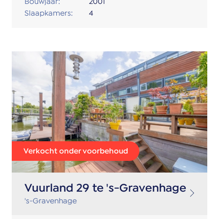
Bouwjaar:
2001
Slaapkamers:
4
Verkocht onder voorbehoud
Vuurland 29 te 's-Gravenhage
's-Gravenhage