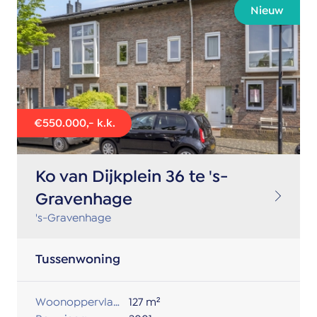
Nieuw
€550.000,- k.k.
Ko van Dijkplein 36 te 's-
Gravenhage
's-Gravenhage
Tussenwoning
Woonoppervlakte:
127 m²