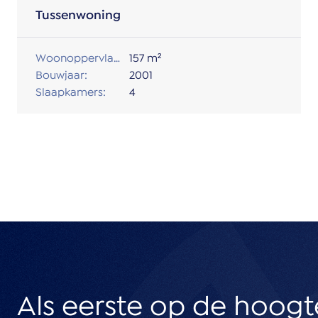
Tussenwoning
Woonoppervlakte:
157 m²
Bouwjaar:
2001
Slaapkamers:
4
Als eerste op de hoogt