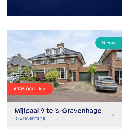
Nieuw
€795.000,- k.k.
Mijlpaal 9 te 's-Gravenhage
's-Gravenhage