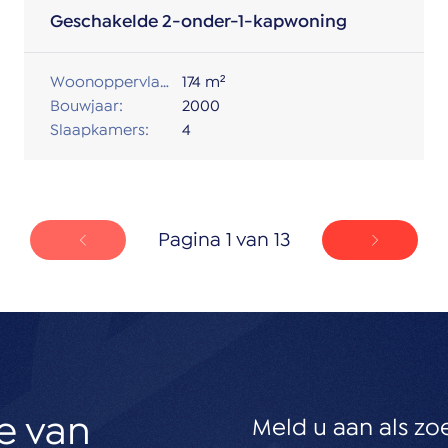
Geschakelde 2-onder-1-kapwoning
Woonoppervlakte:
174 m²
Bouwjaar:
2000
Slaapkamers:
4
Pagina 1 van 13
e van
Meld u aan als zo