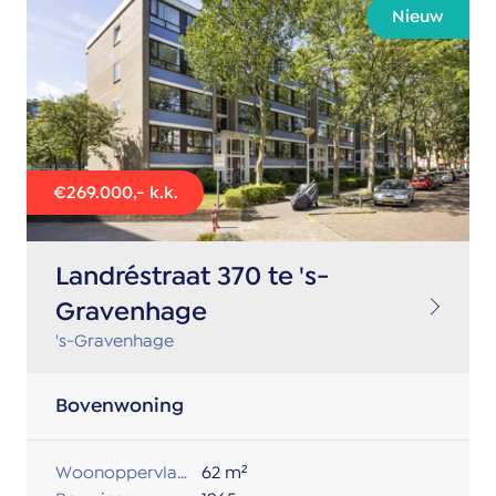
Nieuw
€269.000,- k.k.
Landréstraat 370 te 's-
Gravenhage
's-Gravenhage
Bovenwoning
Woonoppervlakte:
62 m²