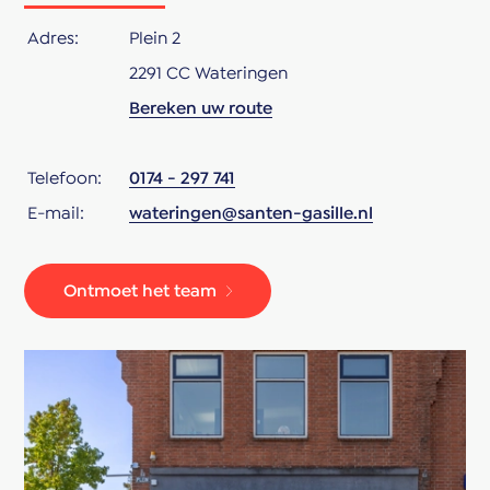
* Grotendeels zonwering aanwezig
* Santen & Gasille verkoopvoorwaarden zijn van
Adres:
Plein 2
toepassing
2291 CC Wateringen
* Oplevering in overleg
Bereken uw route
Kortom:
Een unieke kans om te wonen op een groene, rustige
Telefoon:
0174 - 297 741
locatie met alle voorzieningen binnen handbereik en
E-mail:
wateringen@santen-gasille.nl
een heerlijk vrij uitzicht
Ontmoet het team