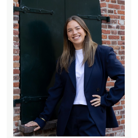
Eerste verdieping:
Via een royale vide (afgesloten met glas) bereikt u de
bovenverdieping. Hier vindt u 2 goed bemeten
slaapkamers, waarvan 1 met een dakkapel en
bergruimte achter de knieschotten en 1 met een vaste
kastenwand, deze heeft tevens toegang tot de vliering.
Op deze verdieping is ook de tweede badkamer met
ligbad, toilet, wastafel en aansluitingen voor
wasmachine en droger. Vanuit de vide stapt u zo het
ruime zonnige dakterras op, een heerlijke plek om te
ontspannen.
Buitenruimte:
De achtertuin ligt op het zuidwesten, is volledig
omsloten en biedt volop privacy. Geniet hier van rust,
zon en groen. Daarnaast parkeert u uw auto