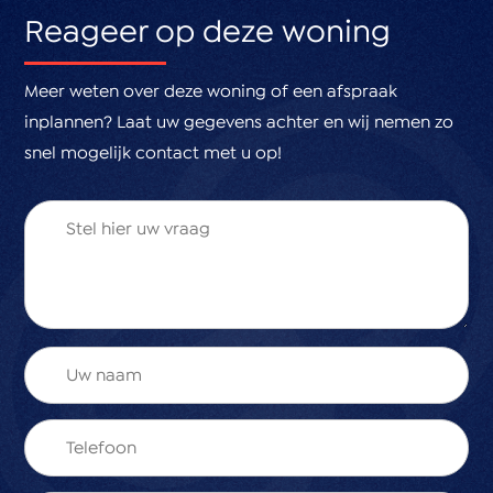
Woonoppervlakte: 103m²
Reageer op deze woning
Zonnig dakterras & privacy volle tuin op het zuidwesten
Schilderwerk buiten recent uitgevoerd
Meer weten over deze woning of een afspraak
Parkeren voor de deur
inplannen? Laat uw gegevens achter en wij nemen zo
Oplevering: in overleg
snel mogelijk contact met u op!
Santen & Gasille verkoopvoorwaarden van toepassing
Interesse?
Maak snel een afspraak voor een bezichtiging en
ervaar zelf het comfort en de ruimte van deze
complete woning in Honselersdijk!