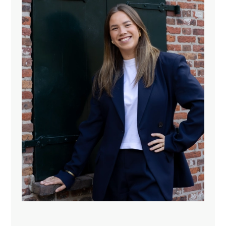
De badkamer is ruim opgezet en verzorgd afgewerkt
met neutrale betegeling. Deze is voorzien van een
ligbad, wastafel, toilet en een aansluiting voor de
wasmachine.
Bijzonderheden:
- Energielabel B
- De grond is erfpacht, maar is eeuwigdurend
afgekocht
- volledig geïsoleerd en voorzien van dubbel glas
- actieve VvE bijdrage € 173,36 per maand
- elektrische installatie: 3 groepen, aardlekschakelaar
en dubbeltariefmeter
- CV-installatie: Remeha ketel (2022, laatst
onderhouden in 2026)
- eigen berging in de onderbouw