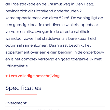
de Troelstrakade en de Erasmusweg in Den Haag,
bevindt zich dit uitstekend onderhouden 2-
kamerappartement van circa 52 m². De woning ligt op
een gunstige locatie met diverse winkels, openbaar
vervoer en uitvalswegen in de directe nabijheid,
waardoor zowel het stadsleven als bereikbaarheid
optimaal samenkomen. Daarnaast beschikt het
appartement over een eigen berging in de onderbouw
en is het complex verzorgd en goed toegankelijk met
liftinstallatie.
Bij binnenkomst betreedt u het afgesloten
Specificaties
tochtportaal met bellen- en brievenbustableau. Vanuit
hier heeft u de mogelijkheid om per lift of trap de
vierde woonlaag te bereiken, waar zich de entree van
Overdracht
de woning bevindt. U komt binnen in de hal die