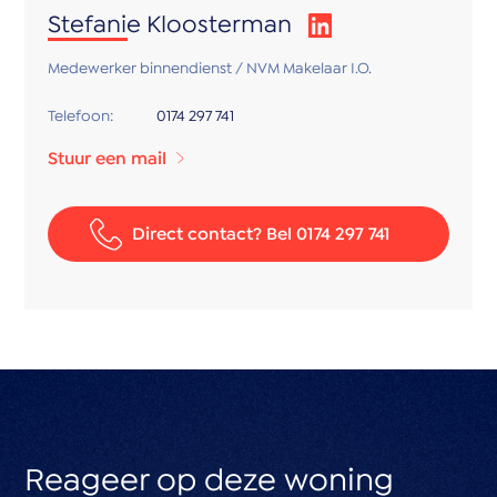
Stefanie Kloosterman
- in de directe omgeving van het openbaar vervoer
- Santen & Gasille Verkoopvoorwaarden van
Medewerker binnendienst / NVM Makelaar I.O.
toepassing
- oplevering in overleg
Telefoon:
0174 297 741
Stuur een mail
Kortom:
Een comfortabel en goed onderhouden appartement
op een centrale locatie in Den Haag, met een prettige
Direct contact? Bel 0174 297 741
indeling, moderne voorzieningen en alle dagelijkse
voorzieningen binnen handbereik. Ideaal voor starters
of alleenstaanden die zorgeloos willen wonen.
Reageer op deze woning