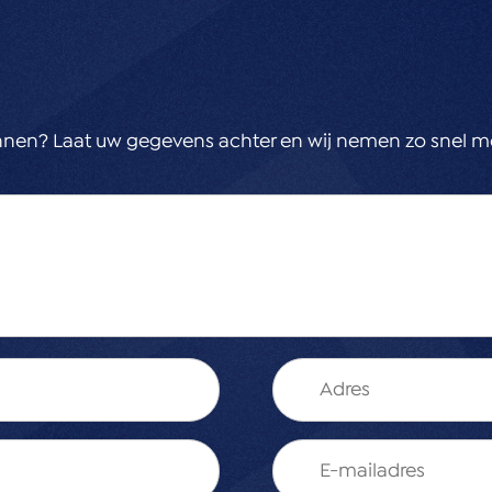
ning
g Agrarisch
nnen? Laat uw gegevens achter en wij nemen zo snel mo
 materialenclausule in
ing
e en karakter met volop
en.