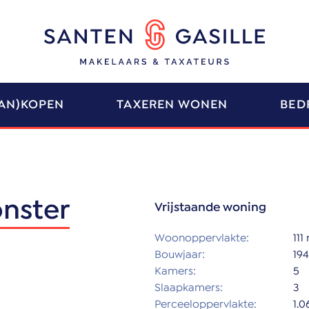
AN)KOPEN
TAXEREN WONEN
BED
onster
Vrijstaande woning
Woonoppervlakte:
111
Bouwjaar:
19
Kamers:
5
Slaapkamers:
3
Perceeloppervlakte:
1.0