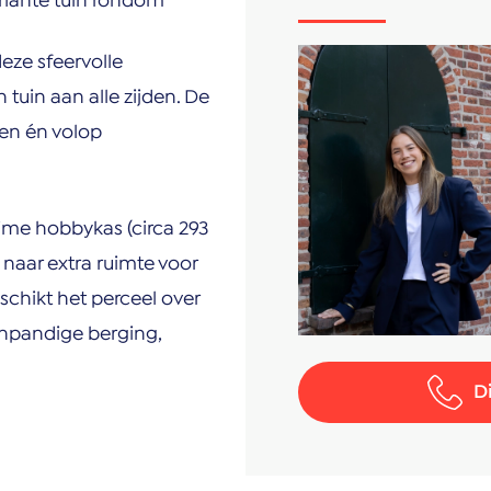
riante tuin rondom
eze sfeervolle
tuin aan alle zijden. De
gen én volop
uime hobbykas (circa 293
 naar extra ruimte voor
schikt het perceel over
inpandige berging,
D