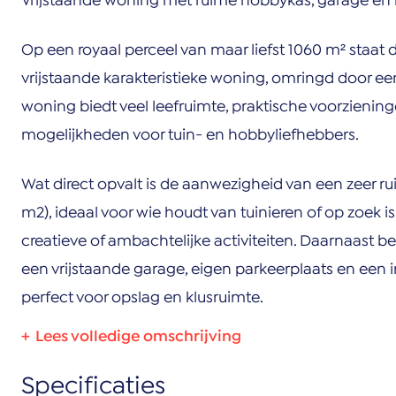
Vrijstaande woning met ruime hobbykas, garage en 
Op een royaal perceel van maar liefst 1060 m² staat d
vrijstaande karakteristieke woning, omringd door een 
woning biedt veel leefruimte, praktische voorzienin
mogelijkheden voor tuin- en hobbyliefhebbers.
Wat direct opvalt is de aanwezigheid van een zeer r
m2), ideaal voor wie houdt van tuinieren of op zoek is
creatieve of ambachtelijke activiteiten. Daarnaast be
een vrijstaande garage, eigen parkeerplaats en een 
perfect voor opslag en klusruimte.
Indeling:
Specificaties
Begane grond