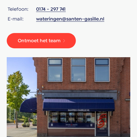
toepassing
Telefoon:
0174 - 297 741
- oplevering in overleg
E-mail:
wateringen@santen-gasille.nl
Mis deze fantastische kans niet om uw droomhuis te
Ontmoet het team
bezitten! Of u nu een nieuwe woning zoekt of een
groter huis voor uw groeiende gezin, dit huis aan de
Orlandostraat heeft zoveel te bieden. Bel ons nu om
een bezichtiging te plannen en ontdek zelf de vele
voordelen van dit huis.
---------------------------------------------------------
---------------------------------------------------------
-----------------
Light, space, and privacy – this corner house has it all!