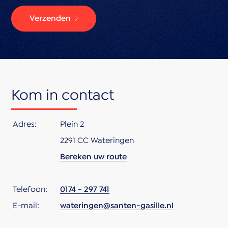
* oplevering in overleg
Verzenden
Kortom: een sfeervolle woning met karakter en volop
mogelijkheden, gelegen op een centrale en levendige
locatie. Maakt u snel een afspraak om de woning zelf
te ervaren?
Kom in contact
Adres:
Plein 2
2291 CC Wateringen
Bereken uw route
Telefoon:
0174 - 297 741
E-mail:
wateringen@santen-gasille.nl