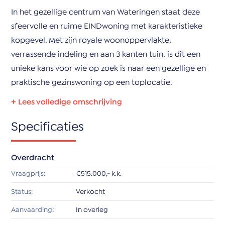
In het gezellige centrum van Wateringen staat deze
sfeervolle en ruime EINDwoning met karakteristieke
kopgevel. Met zijn royale woonoppervlakte,
verrassende indeling en aan 3 kanten tuin, is dit een
unieke kans voor wie op zoek is naar een gezellige en
praktische gezinswoning op een toplocatie.
**Indeling begane grond**
Specificaties
Via de zeer ruime hal met meterkast en vaste kasten
kom je binnen in de eetkamer en royale woonkamer.
Vervolgens vindt u hier ook een aangebouwde serre,
Overdracht
badkamer met douche en toilet en riante gesloten
Vraagprijs:
€515.000,- k.k.
keuken.
Status:
Verkocht
De eetkamer is aan de tuinzijde gelegen en geeft
Aanvaarding:
In overleg
tevens toegang tot de aangebouwde serre die extra