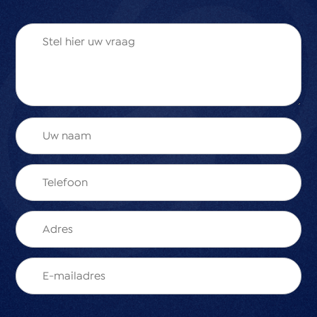
* 272 m2 eigen grond
* 154 m2 woonoppervlakte
* volledig woonprogramma mogelijk op de begane
grond
* Karakteristieke woning met sfeervolle details
* Ruime woonkamer met haard en serre
* Voor-, achter- én zijtuin met veel privacy
* Twee royale slaapkamers met dakkapellen met
kunststof kozijnen (kozijnen zijn vernieuwd in 2013
(voorzijde) en 2016 (achterzijde))
* Centraal gelegen in hartje Wateringen
* Veel bergruimte
* Geiser tbv heet water
* CV ketel tbv verwarming (bouwjaar 2023)
* ouderdoms- en materialenclausule van toepassing
* Santen & Gasille Verkoopvoorwaarden van toepassing