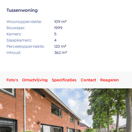
Tussenwoning
Woonoppervlakte:
109 m²
Bouwjaar:
1999
Kamers:
5
Slaapkamers:
4
Perceeloppervlakte:
120 m²
Inhoud:
362 m³
Foto's
Omschrijving
Specificaties
Contact
Reageren