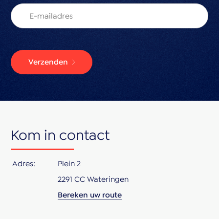
bijzondere sfeer in dit huis. Neem vandaag nog
contact op met ons en plan een bezichtiging in! Kom
en ontdek je nieuwe thuis.
Verzenden
Kom in contact
Adres:
Plein 2
2291 CC Wateringen
Bereken uw route