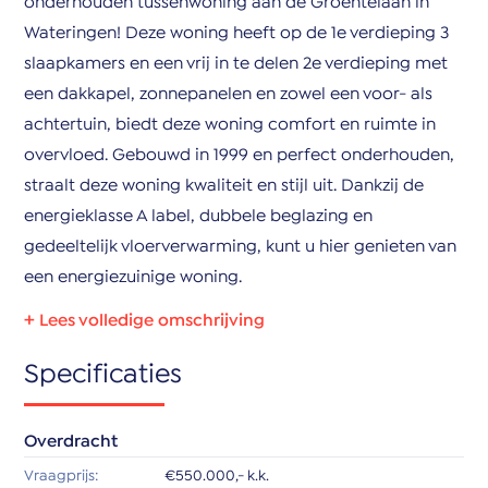
onderhouden tussenwoning aan de Groentelaan in
Wateringen! Deze woning heeft op de 1e verdieping 3
slaapkamers en een vrij in te delen 2e verdieping met
een dakkapel, zonnepanelen en zowel een voor- als
achtertuin, biedt deze woning comfort en ruimte in
overvloed. Gebouwd in 1999 en perfect onderhouden,
straalt deze woning kwaliteit en stijl uit. Dankzij de
energieklasse A label, dubbele beglazing en
gedeeltelijk vloerverwarming, kunt u hier genieten van
een energiezuinige woning.
Locatie & Omgeving:
Specificaties
De woning is gelegen in een kindvriendelijke, rustige
woonwijk in Wateringen, met een ruime keuze uit
Overdracht
scholen en speeltuinen op loopafstand van de woning.
Vraagprijs:
€550.000,- k.k.
Supermarkten, winkels en openbaar vervoer zijn