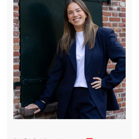
kortom van alle moderne gemakken voorzien om
comfortabel te koken.
De keuken is vernieuwd in 2017.
Verdiepingen & indeling:
Op de eerste verdieping bevinden zich drie
slaapkamers en een badkamer voorzien van een
inloopdouche, toilet en wastafel. De tweede
verdieping heeft een brede dakkapel en is nog geheel
vrij in te delen.
Buitenruimte & tuin:
Aan de buitenkant heeft dit huis zowel een voor- als
achtertuin. De woning heeft aan de achterzijde een
elektrisch bedient zonnescherm, een zonnige
achtertuin gelegen op het Westen met een gezellige
veranda en een vrijstaande houten berging met een