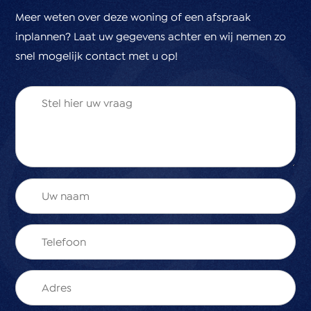
2022
Meer weten over deze woning of een afspraak
- Isolatievoorzieningen: de woning is volledig
inplannen? Laat uw gegevens achter en wij nemen zo
geïsoleerd
snel mogelijk contact met u op!
- Keuken en wc op de begane grond zijn in 2017
vernieuwd
- Vanuit de bouw zijn aan de achterzijde de
voorzieningen getroffen om een uitbouw te realiseren
van 2.40m
- Zowel de buiten- als binnenkant van de woning
bevinden zich in zeer goede staat.
- Oplevering in overleg
- Santen & Gasille voorwaarden
Mis deze kans niet om een ruim, comfortabel en
energiezuinig huis te bemachtigen in een geweldige
buurt. Ervaar zelf de ruimte, het comfort en de