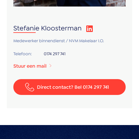
aanwezig met keukenblok, opstelplaats van de CV-
ketel, wasmachineaansluiting en veel extra bergruimte.
Stefanie Kloosterman
Bijzonderheden:
* Energielabel B
Medewerker binnendienst / NVM Makelaar I.O.
* Bouwjaar 1954
Telefoon:
0174 297 741
* Woonoppervlakte circa 90 m²
* Voorzien van kunststof kozijnen met dubbele
Stuur een mail
beglazing
* CV-ketel Vaillant (bouwjaar 2010, geplaatst in 2012)
Direct contact? Bel 0174 297 741
* Zonnig balkon gelegen op het Zuid-Oosten
* Actieve VvE, bijdrage € 102, per maand
* Ruime berging (circa 8 m²) in de onderbouw
* Parkeervergunning €40,- per jaar
* Santen & Gasille verkoopvoorwaarden van toepassing
* Oplevering in overleg