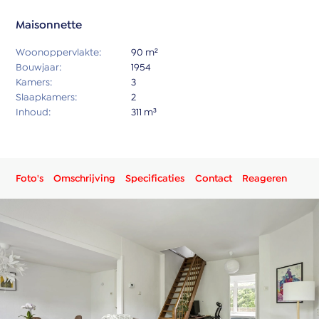
Maisonnette
Woonoppervlakte:
90 m²
Bouwjaar:
1954
Kamers:
3
Slaapkamers:
2
Inhoud:
311 m³
Foto's
Omschrijving
Specificaties
Contact
Reageren