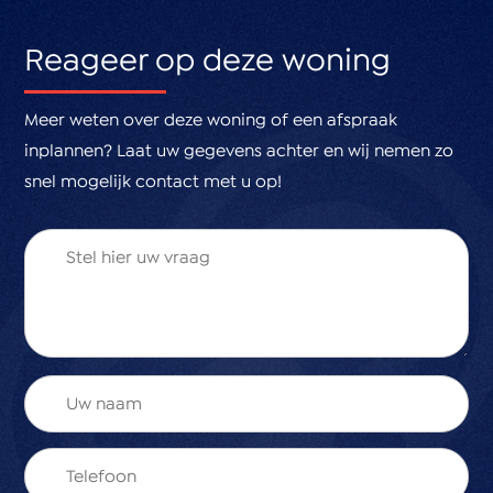
Kortom een appartement met een heerlijk
Reageer op deze woning
appartement met uitzicht op groen!
Meer weten over deze woning of een afspraak
inplannen? Laat uw gegevens achter en wij nemen zo
snel mogelijk contact met u op!