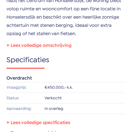
nabij het centrum van Honselersdijk, de woning biedt
volop ruimte en wooncomfort op een fijne locatie in
Honselersdijk en beschikt over een heerlijke zonnige
achtertuin met stenen berging, ideaal voor extra
opslag of het stallen van fietsen.
Begane grond:
Specificaties
Entree, hal met meterkast en toegang tot de ruime
woonkamer. De woonkamer is aan de achterzijde
uitgebouwd, wat zorgt voor extra leefruimte en veel
Overdracht
lichtinval. Tevens beschikt de woonkamer over een
Vraagprijs:
€450.000,- k.k.
praktische trapkast. Aan de voorzijde van de woning
Status:
Verkocht
bevindt zich de vernieuwde moderne keuken.
Nagenoeg de gehele begane grond is voorzien van
Aanvaarding:
In overleg
comfortabele vloerverwarming, wat zorgt voor extra
Bouw
wooncomfort en een aangename sfeer.