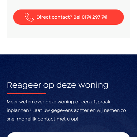
bereikbaar.
Kortom: een ruime en instapklare gezinswoning met
Direct contact? Bel 0174 297 741
moderne voorzieningen op een centrale en
aantrekkelijke locatie!
Bijzonderheden:
* eigen grond, 104m²
* de keuken is 2 jaar geleden vernieuwd
* de woonkamer is voorzien van vloerverwarming
Reageer op deze woning
* 4 slaapkamers
* Santen & Gasille Verkoopvoorwaarden van toepassing
* Oplevering in overleg KO
Meer weten over deze woning of een afspraak
inplannen? Laat uw gegevens achter en wij nemen zo
snel mogelijk contact met u op!