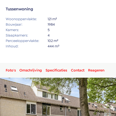
Tussenwoning
Woonoppervlakte:
121 m²
Bouwjaar:
1984
Kamers:
5
Slaapkamers:
4
Perceeloppervlakte:
102 m²
Inhoud:
444 m³
Foto's
Omschrijving
Specificaties
Contact
Reageren