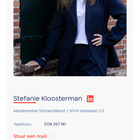
2e verdieping:
De tweede verdieping is middels een vaste trap
bereikbaar. Op de overloop bevindt zich aan de
achterzijde van de woning de aansluiting voor de
wasmachine en droger, evenals praktische bergruimte.
Aan de voorzijde van de woning bevindt zich de 4e
slaapkamer, welke is voorzien van een wastafelmeubel.
Via de vlizotrap op de voorzolder bereikt u de vliering,
waar tevens de opstelplaats van de Cv-ketel is
gesitueerd en deze heeft een dakraam.
Stefanie Kloosterman
De woning is gunstig gelegen op loopafstand van de
Medewerker binnendienst / NVM Makelaar I.O.
winkels en voorzieningen in het gezellige centrum van
Honselersdijk. Daarnaast zijn scholen,
Telefoon:
0174 297 741
sportverenigingen en uitvalswegen eenvoudig
Stuur een mail