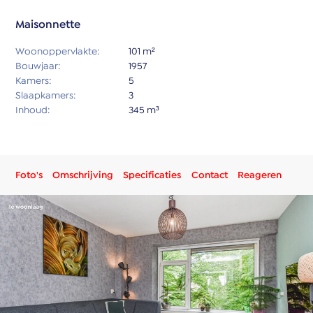
Maisonnette
Woonoppervlakte:
101 m²
Bouwjaar:
1957
Kamers:
5
Slaapkamers:
3
Inhoud:
345 m³
Foto's
Omschrijving
Specificaties
Contact
Reageren