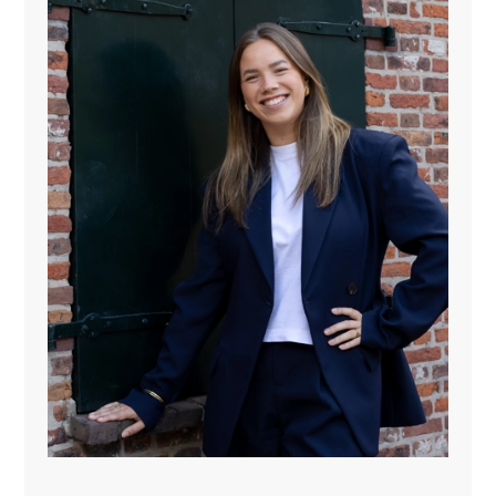
speels uitzicht.
De ruime en lichte woonkamer is als een en suite
ingedeeld met aan de voorzijde een heerlijke lichte
living en aan de achterzijde de eetkamer met vaste
kast. Zowel aan voor- als achterzijde zijn grote
kunststof raampartijen met dubbel glas waardoor veel
lichtinval.
In 2017 is de gehele kapverdieping bij de woning
getrokken en geheel ingedeeld en afgewerkt. In de
eetkamer is de vaste trap gerealiseerd, de vloer is
geïsoleerd en er zijn 2 Velux dakramen geplaatst aan
de achterzijde. Deze royale verdieping is zeer
verrassend en geeft veel extra woongenot. Allereerst
komt u in een grote kamer die nu in gebruik is als
slaapkamer en doorloopt naar de meer dan royale 3e