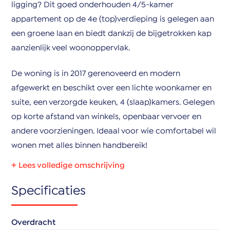
ligging? Dit goed onderhouden 4/5-kamer
appartement op de 4e (top)verdieping is gelegen aan
een groene laan en biedt dankzij de bijgetrokken kap
aanzienlijk veel woonoppervlak.
De woning is in 2017 gerenoveerd en modern
afgewerkt en beschikt over een lichte woonkamer en
suite, een verzorgde keuken, 4 (slaap)kamers. Gelegen
op korte afstand van winkels, openbaar vervoer en
andere voorzieningen. Ideaal voor wie comfortabel wil
wonen met alles binnen handbereik!
Indeling:
Specificaties
Entree via het gezamenlijke trappenhuis naar de
vierde, tevens top, verdieping. Hier bereikt u de
overloop die toegang geeft tot slechts 2
Overdracht