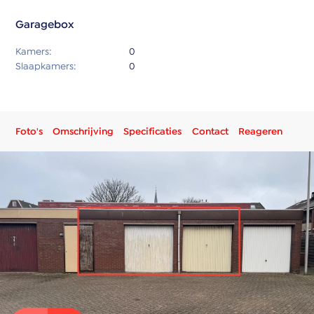
Garagebox
Kamers:
0
Slaapkamers:
0
Foto's
Omschrijving
Specificaties
Contact
Reageren