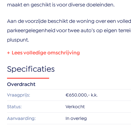
maakt en geschikt is voor diverse doeleinden.
Aan de voorzijde beschikt de woning over een volled
parkeergelegenheid voor twee auto’s op eigen terrei
pluspunt.
Locatie & omgeving
Specificaties
De woning is gelegen op een gunstige locatie nabij
Wateringen. Winkels, scholen, parken en openbaar v
Overdracht
korte afstand. Ook de uitvalswegen zijn goed bereikb
Vraagprijs:
€650.000,- k.k.
prettige balans tussen rust en bereikbaarheid.
Status:
Verkocht
Indeling:
Aanvaarding:
In overleg
Begane grond