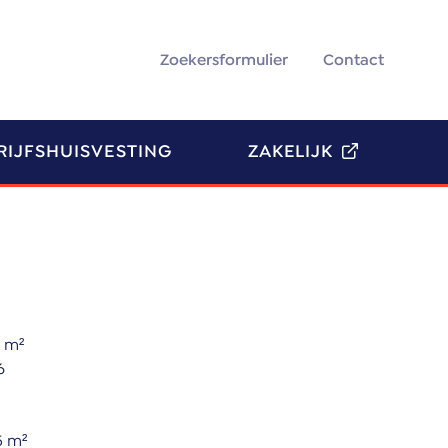
Zoekersformulier
Contact
RIJFSHUISVESTING
ZAKELIJK
6 m²
6
5 m²