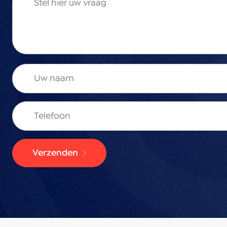
als salon, een multifunctionele ruimte met wateraansl
voor diverse doeleinden.
De zonnige achtertuin is zorgvuldig onderhouden en 
ingang. In de tuin vindt u onder andere een vijge
grote houten schuur is multifunctioneel en kan, met
garage worden gebruikt.
Eerste verdieping
De overloop biedt toegang tot een vaste kast, een tw
Verzenden
badkamer, een studeer-/kinderkamer en twee ruime
slaapkamer aan de voorzijde beschikt over drie vast
De ruime slaapkamer aan de achterzijde is voorzien 
in closet.