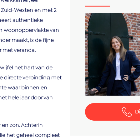
n werkkamer, een
 Zuid-Westen en met 2
neert authentieke
n woonoppervlakte van
der maakt, is de fijne
ur met veranda.
jfel het hart van de
 directe verbinding met
imte waar binnen en
het hele jaar door van
D
 en zon. Achterin
die het geheel compleet