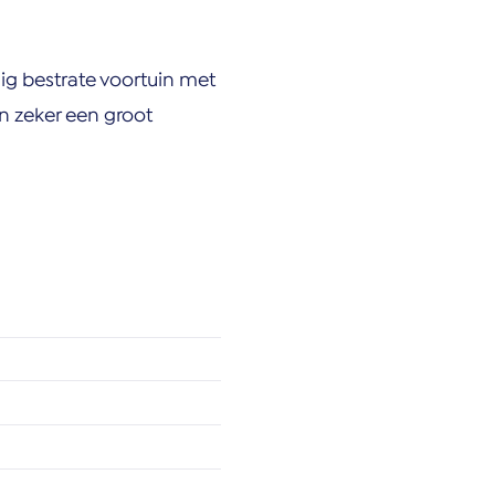
ig bestrate voortuin met
n zeker een groot
 het centrum van
ervoer bevinden zich op
aar, wat zorgt voor een