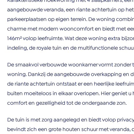
Karakteristieke hoekwoning met 4 slaapkamers, ee
aangebouwde veranda, een riante achtertuin op het
parkeerplaatsen op eigen terrein. De woning combi
charme met modern wooncomfort en biedt met ee
146m² volop leefruimte. Wat deze woning extra bijzon
indeling, de royale tuin en de multifunctionele schu
De smaakvol verbouwde woonkamer vormt zonder twi
woning. Dankzij de aangebouwde overkapping en de
de riante achtertuin ontstaat er een heerlijke leefru
buiten moeiteloos in elkaar overlopen. Hier geniet u 
comfort en gezelligheid tot de ondergaande zon.
De tuin is met zorg aangelegd en biedt volop privacy
bevindt zich een grote houten schuur met veranda, 