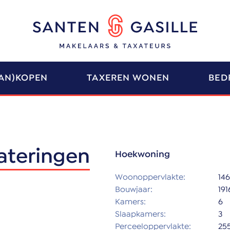
AN)KOPEN
TAXEREN WONEN
BED
ateringen
Hoekwoning
Woonoppervlakte:
14
Bouwjaar:
191
Kamers:
6
Slaapkamers:
3
Perceeloppervlakte:
25