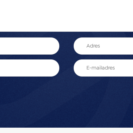
uiting en afvoer, ideaal
beschikt over een zij-
nboom en appelboom. De
 een aanpassing, ook als
eede toilet, de
 slaapkamers. De
e kasten en een dakkapel.
van een praktische walk-