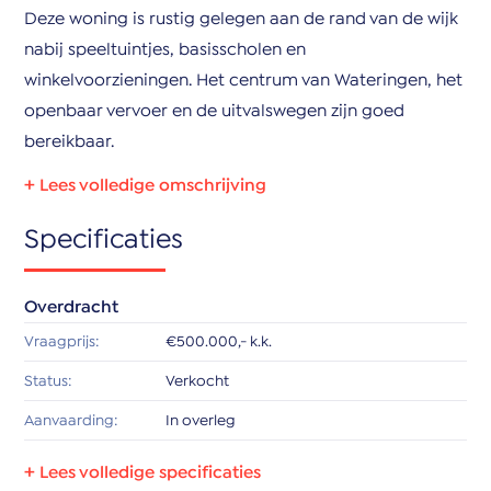
Deze woning is rustig gelegen aan de rand van de wijk
nabij speeltuintjes, basisscholen en
winkelvoorzieningen. Het centrum van Wateringen, het
openbaar vervoer en de uitvalswegen zijn goed
bereikbaar.
Indeling:
Specificaties
Begane grond:
Entree, hal met meterkast, toilet met fonteintje en
toegang tot de lichte verzorgde woonkamer voorzien
Overdracht
van een gestuukt plafond met sfeervolle ledverlichting
Vraagprijs:
€500.000,- k.k.
en een lichte PVC vloer. De tuingerichte woonkamer
Status:
Verkocht
heeft een loopdeur naar de achtertuin met sfeervolle
veranda. De tuin heeft een houten berging en is tevens
Aanvaarding:
In overleg
via een achterpad bereikbaar.
Bouw
Aan de voorzijde bevindt zich de L-vormige open