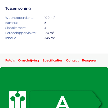
Tussenwoning
Woonoppervlakte:
100 m²
Kamers:
5
Slaapkamers:
4
Perceeloppervlakte:
124 m²
Inhoud:
345 m³
Foto's
Omschrijving
Specificaties
Contact
Reageren