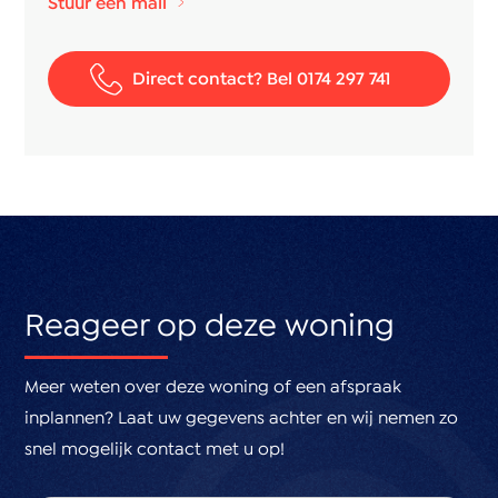
Stuur een mail
heeft een traprenovatie ondergaan
- De kranen in de badkamer zijn recent vervangen
Direct contact? Bel 0174 297 741
- Santen&Gasille Verkoopvoorwaarden zijn van
toepassing
- Oplevering in overleg
Nieuwsgierig geworden na het lezen van deze tekst?
Bel dan ons kantoor voor het maken de afspraak voor
het bezichtigen van deze leuke woning!
Reageer op deze woning
Meer weten over deze woning of een afspraak
inplannen? Laat uw gegevens achter en wij nemen zo
snel mogelijk contact met u op!