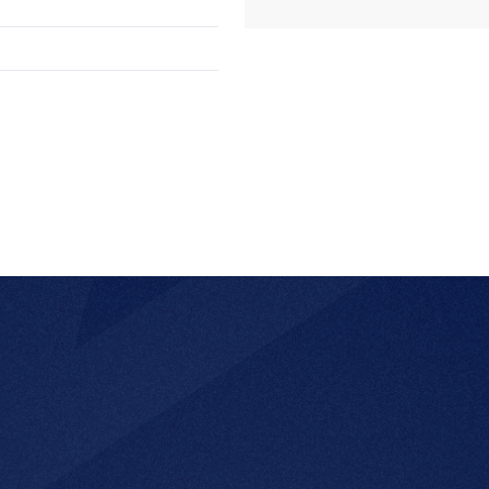
n worden bouwklaar
en terrein te realiseren
 Kadaster
erust contact met ons