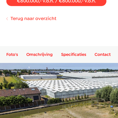
€800.000,- v.o.n. / €800.000,- v.o.n.
Terug naar overzicht
Foto's
Omschrijving
Specificaties
Contact