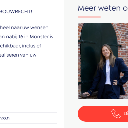
Meer weten o
F BOUWRECHT!
geheel naar uw wensen
nabij 16 in Monster is
chikbaar, inclusief
ealiseren van uw
D
v.o.n.