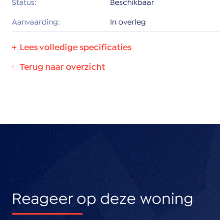
Status:
Beschikbaar
Kavel 2 totaal circa 1.128 m2: €800.000,- k.k.
Aanvaarding:
In overleg
Wonen circa 830 m2
Verkeer circa 76 m2
Oppervlakten
Water circa 181 m2
Terug naar overzicht
Woonoppervlakte:
831 m²
Groen circa 41 m2
Goed om te weten:
- De kavels hebben reeds de bestemming Wonen e
geleverd INCLUSIEF bouwrecht
- Er is een projectnotaris van toepassing
- Er geldt de verplichting om 3 parkeerplaatsen op eig
- de kavels moeten nog worden ingemeten door het
Reageer op deze woning
Bent u geïnteresseerd of wilt u meer weten? Neem g