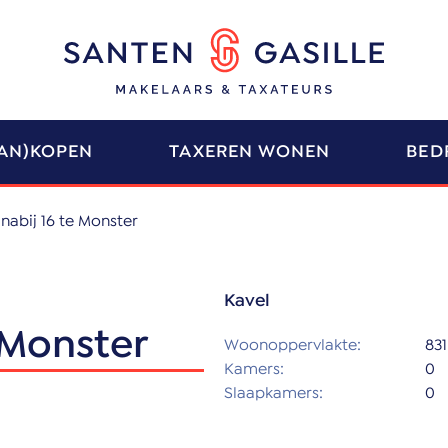
AN)KOPEN
TAXEREN WONEN
BED
nabij 16 te Monster
Kavel
 Monster
Woonoppervlakte:
831
Kamers:
0
Slaapkamers:
0