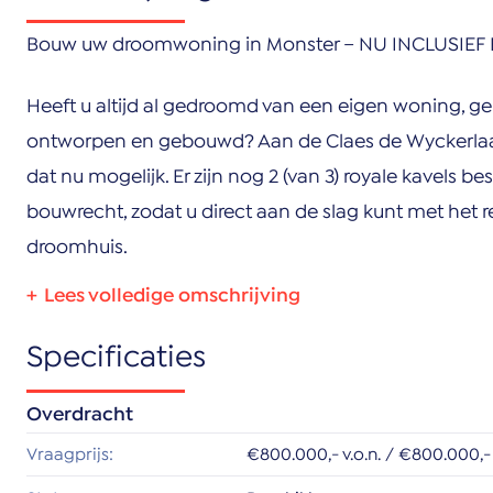
Bouw uw droomwoning in Monster – NU INCLUSIE
Heeft u altijd al gedroomd van een eigen woning, 
ontworpen en gebouwd? Aan de Claes de Wyckerlaan 
dat nu mogelijk. Er zijn nog 2 (van 3) royale kavels bes
bouwrecht, zodat u direct aan de slag kunt met het r
droomhuis.
Kavel 1 totaal circa 1.051 m2: €800.000,- k.k.
Specificaties
Wonen circa 831 m2
Verkeer circa 5 m2
Overdracht
Water circa 175 m2
Vraagprijs:
€800.000,- v.o.n. / €800.000,- 
Groen circa 40 m2